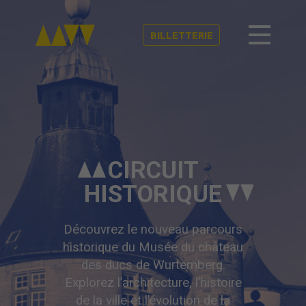
BILLETTERIE
CIRCUIT
HISTORIQUE
Découvrez le nouveau parcours
historique du Musée du château
des ducs de Wurtemberg.
Explorez l’architecture, l’histoire
de la ville et l’évolution de la