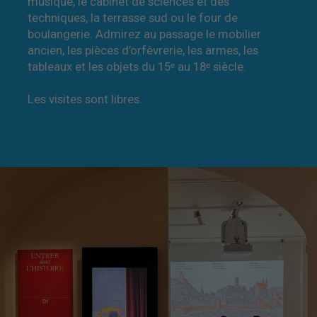
musique, le cabinet de sciences et des
techniques, la terrasse sud ou le four de
boulangerie. Admirez au passage le mobilier
ancien, les pièces d’orfèvrerie, les armes, les
tableaux et les objets du 15ᵉ au 18ᵉ siècle.
Les visites sont libres.