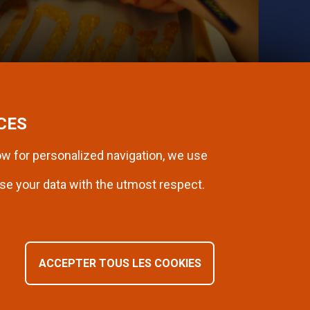
CES
w for personalized navigation, we use
se your data with the utmost respect.
SUIVEZ-NOUS SUR INSTAGRAM
ACCEPTER TOUS LES COOKIES