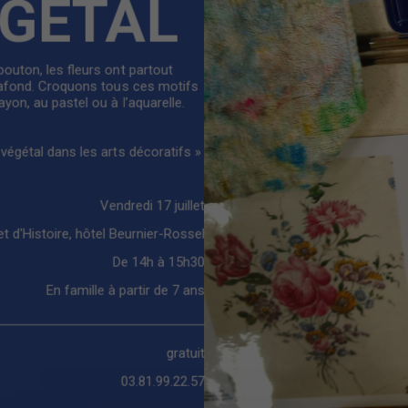
ÉGÉTAL
 bouton, les fleurs ont partout
plafond. Croquons tous ces motifs
ayon, au pastel ou à l’aquarelle.
 végétal dans les arts décoratifs »
Vendredi 17 juillet
t d'Histoire, hôtel Beurnier-Rossel
De 14h à 15h30
En famille à partir de 7 ans
gratuit
03.81.99.22.57