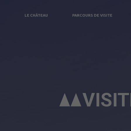
LE CHÂTEAU
PARCOURS DE VISITE
CIRCUIT HISTORIQUE
LE MUSÉE DU CHÂTEAU DES
DUCS DE WURTEMBERG
LE MUSÉE D'ART ET D'HISTOIRE
HÔTEL BEURNIER-ROSSEL
VISI