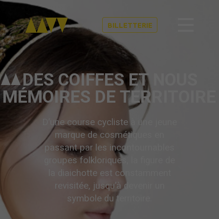
BILLETTERIE
DES COIFFES ET NOUS
MÉMOIRES DE TERRITOIRE
D’une course cycliste à une jeune
marque de cosmétiques en
passant par les incontournables
groupes folkloriques, la figure de
la diaichotte est constamment
revisitée, jusqu’à devenir un
symbole du territoire.