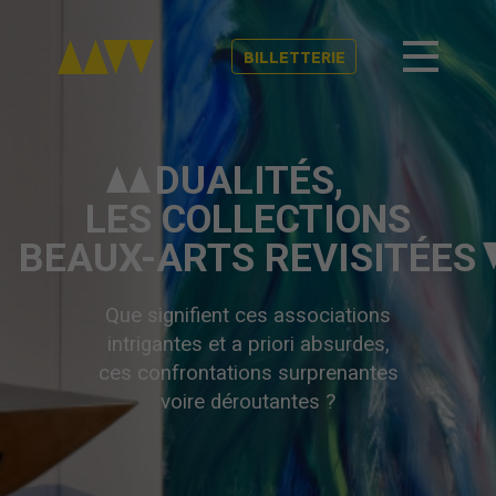
BILLETTERIE
DUALITÉS,
LES COLLECTIONS
BEAUX-ARTS REVISITÉES
Que signifient ces associations
intrigantes et a priori absurdes,
ces confrontations surprenantes
voire déroutantes ?