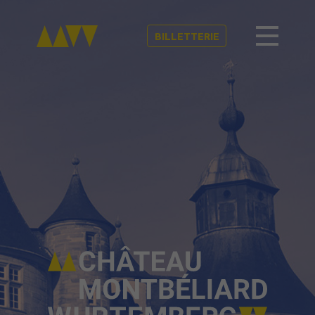
BILLETTERIE
Château
Montbéliard