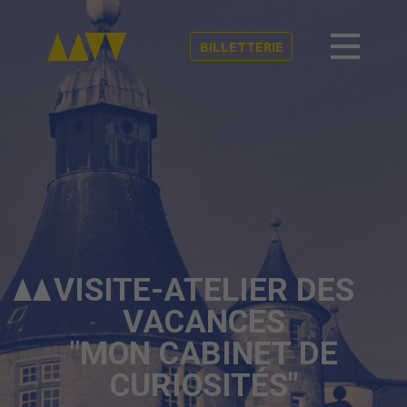
BILLETTERIE
VISITE-ATELIER DES
VACANCES
"MON CABINET DE
CURIOSITÉS"