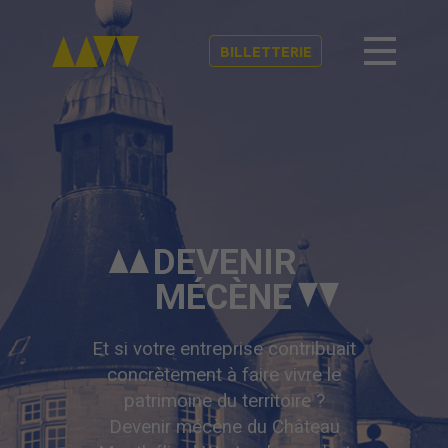
BILLETTERIE
DEVENIR
MÉCÈNE
Et si votre entreprise contribuait
concrètement à faire vivre le
patrimoine du territoire ?
Devenir mécène du Château