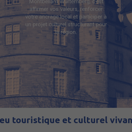
Montbéliard Wurtemberg, c’est
affirmer vos valeurs, renforcer
votre ancrage local et participer à
un projet culturel structurant pour
la région.
ouristique et culturel vivant
-
C